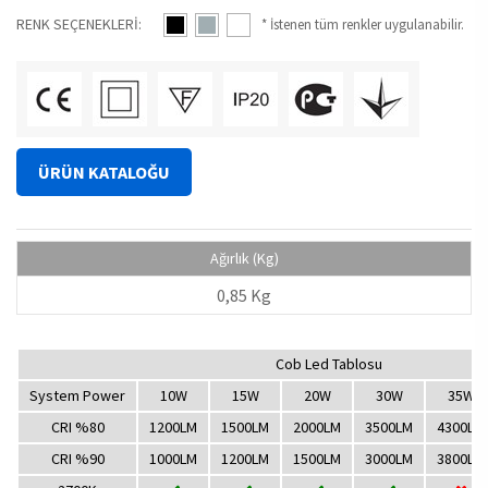
RENK SEÇENEKLERİ:
* İstenen tüm renkler uygulanabilir.
ÜRÜN KATALOĞU
Ağırlık (Kg)
0,85 Kg
Cob Led Tablosu
System Power
10W
15W
20W
30W
35W
CRI %80
1200LM
1500LM
2000LM
3500LM
4300LM
CRI %90
1000LM
1200LM
1500LM
3000LM
3800LM